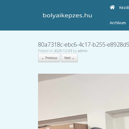
Kezd
Archívum
80a7318c-ebc6-4c17-b255-e8928d
Posted on
2025-12-03
by
admin
← Previous
Next →