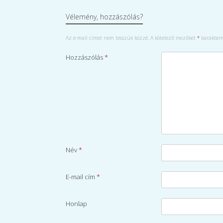
Vélemény, hozzászólás?
Az e-mail címet nem tesszük közzé.
A kötelező mezőket
*
karakterre
Hozzászólás
*
Név
*
E-mail cím
*
Honlap