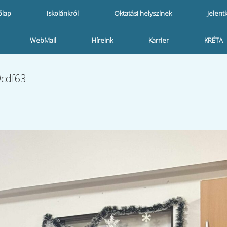
őlap
Iskolánkról
Oktatási helyszínek
Jelent
WebMail
Híreink
Karrier
KRÉTA
9cdf63