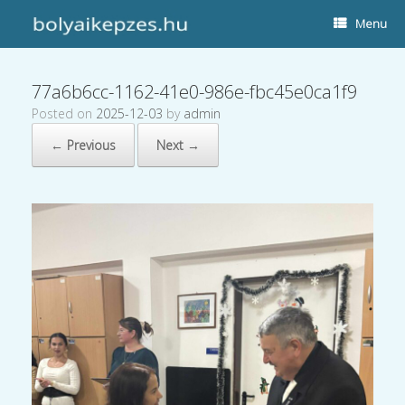
Menu
77a6b6cc-1162-41e0-986e-fbc45e0ca1f9
Posted on
2025-12-03
by
admin
← Previous
Next →