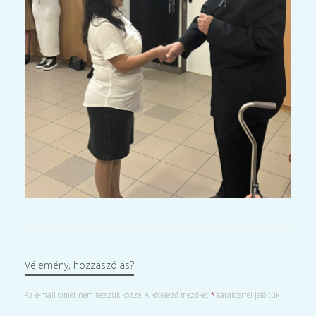
Vélemény, hozzászólás?
Az e-mail címet nem tesszük közzé.
A kötelező mezőket
*
karakterrel jelöltük