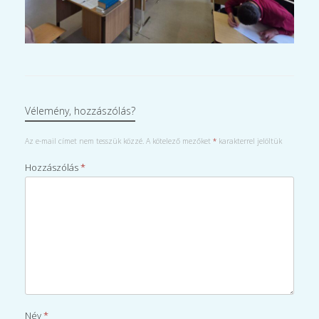
Vélemény, hozzászólás?
Az e-mail címet nem tesszük közzé.
A kötelező mezőket
*
karakterrel jelöltük
Hozzászólás
*
Név
*