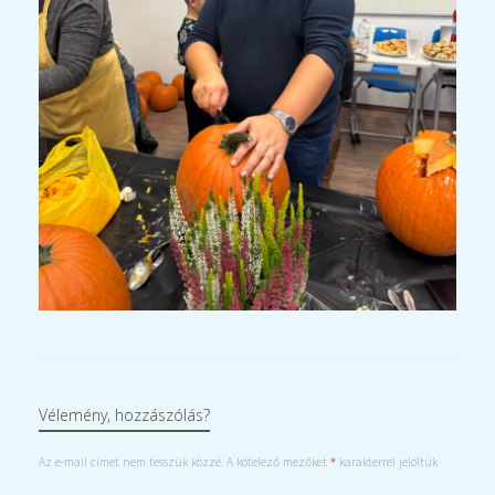
Vélemény, hozzászólás?
Az e-mail címet nem tesszük közzé.
A kötelező mezőket
*
karakterrel jelöltük