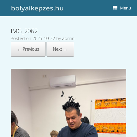
Menu
IMG_2062
Posted on
2025-10-22
by
admin
← Previous
Next →