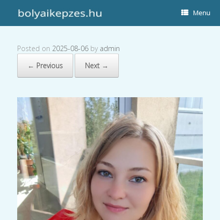
Menu
Posted on
2025-08-06
by
admin
← Previous
Next →