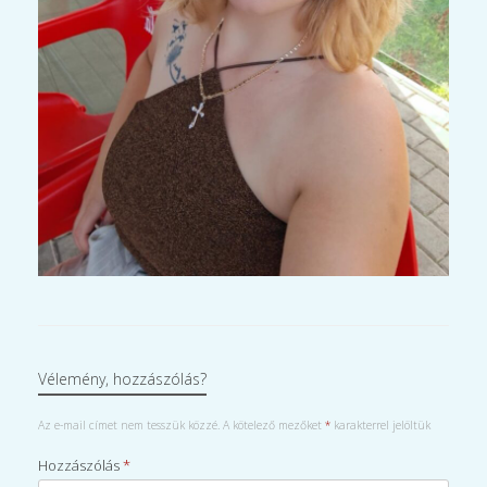
Vélemény, hozzászólás?
Az e-mail címet nem tesszük közzé.
A kötelező mezőket
*
karakterrel jelöltük
Hozzászólás
*