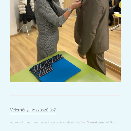
Vélemény, hozzászólás?
Az e-mail címet nem tesszük közzé.
A kötelező mezőket
*
karakterrel jelöltük