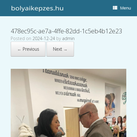
Menu
478ec95c-ae7a-4ffe-82dd-1c5eb4b12e23
Posted on
2024-12-24
by
admin
← Previous
Next →